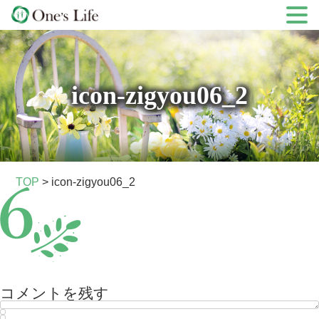
Skip
to
content
icon-zigyou06_2
TOP
>
icon-zigyou06_2
コメントを残す