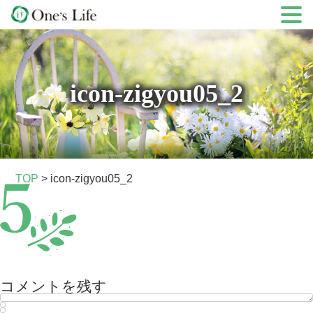
Skip
to
content
icon-zigyou05_2
TOP
>
icon-zigyou05_2
コメントを残す