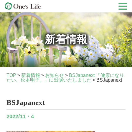
Skip
to
content
新着情報
TOP
>
新着情報
>
お知らせ
>
BSJapanext 「健康になり
たい、松本明子。」に出演いたしました
>
BSJapanext
BSJapanext
2022/11・4