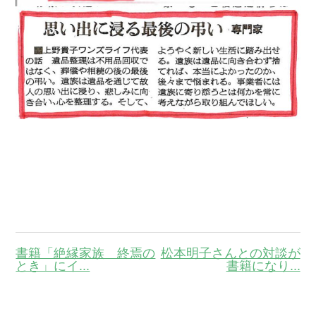
書籍「絶縁家族 終焉の
松本明子さんとの対談が
とき」にイ...
書籍になり...